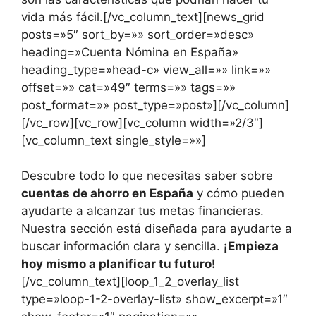
vida más fácil.[/vc_column_text][news_grid
posts=»5″ sort_by=»» sort_order=»desc»
heading=»Cuenta Nómina en España»
heading_type=»head-c» view_all=»» link=»»
offset=»» cat=»49″ terms=»» tags=»»
post_format=»» post_type=»post»][/vc_column]
[/vc_row][vc_row][vc_column width=»2/3″]
[vc_column_text single_style=»»]
Descubre todo lo que necesitas saber sobre
cuentas de ahorro en España
y cómo pueden
ayudarte a alcanzar tus metas financieras.
Nuestra sección está diseñada para ayudarte a
buscar información clara y sencilla.
¡Empieza
hoy mismo a planificar tu futuro!
[/vc_column_text][loop_1_2_overlay_list
type=»loop-1-2-overlay-list» show_excerpt=»1″