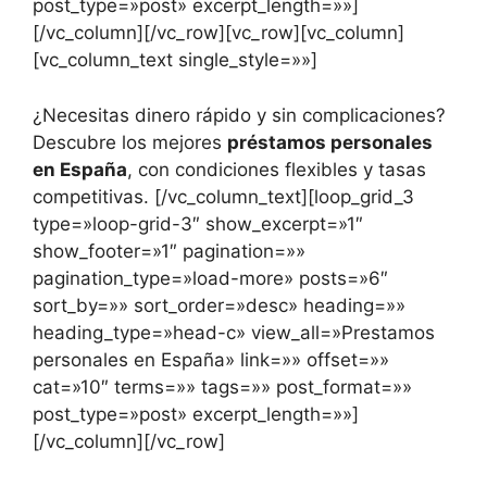
post_type=»post» excerpt_length=»»]
[/vc_column][/vc_row][vc_row][vc_column]
[vc_column_text single_style=»»]
¿Necesitas dinero rápido y sin complicaciones?
Descubre los mejores
préstamos personales
en España
, con condiciones flexibles y tasas
competitivas. [/vc_column_text][loop_grid_3
type=»loop-grid-3″ show_excerpt=»1″
show_footer=»1″ pagination=»»
pagination_type=»load-more» posts=»6″
sort_by=»» sort_order=»desc» heading=»»
heading_type=»head-c» view_all=»Prestamos
personales en España» link=»» offset=»»
cat=»10″ terms=»» tags=»» post_format=»»
post_type=»post» excerpt_length=»»]
[/vc_column][/vc_row]