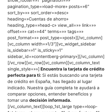
show_footer=»1″ pagination=»»
pagination_type=»load-more» posts=»6″
sort_by=»» sort_order=»desc»
heading=»Cuentas de ahorro»
heading_type=»head-c» view_all=»» link=»»
offset=»» cat=»44″ terms=»» tags=»»
post_format=»» post_type=»post»][/vc_column]
[vc_column width=»1/3″][vc_widget_sidebar
is_sidebar=»1″ is_sticky=»1″
sidebar_id=»contentberg-primary»][/vc_column]
[/vc_row][vc_row][vc_column][vc_column_text
single_style=»»]
Encuentra la tarjeta de crédito
perfecta para ti:
Si estás buscando una tarjeta
de crédito en España, has llegado al lugar
indicado. Nuestra guía completa te ayudará a
comparar opciones, entender beneficios y
tomar una
decisión informada.
[/vc_column_text][loop_1st_large type=»loop-