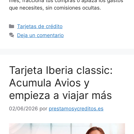
mes, fracciona tus compras o aplaza los gastos
que necesites, sin comisiones ocultas.
Categorías
Tarjetas de crédito
Deja un comentario
Tarjeta Iberia classic:
Acumula Avios y
empieza a viajar más
02/06/2026
por
prestamosycreditos.es