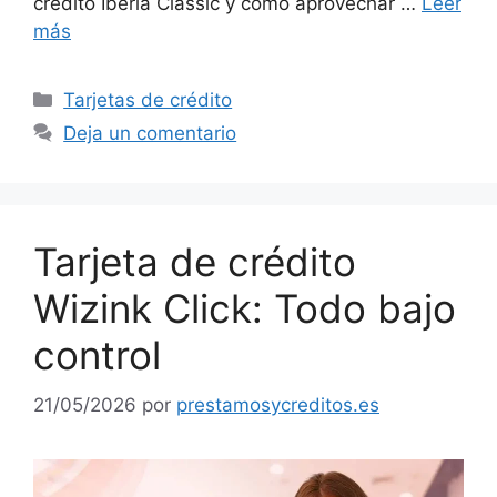
crédito Iberia Classic y cómo aprovechar …
Leer
más
Categorías
Tarjetas de crédito
Deja un comentario
Tarjeta de crédito
Wizink Click: Todo bajo
control
21/05/2026
por
prestamosycreditos.es