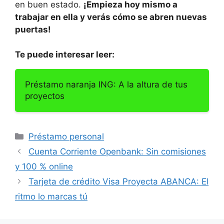
en buen estado.
¡Empieza hoy mismo a
trabajar en ella y verás cómo se abren nuevas
puertas!
Te puede interesar leer:
Préstamo naranja ING: A la altura de tus
proyectos
Categorías
Préstamo personal
Cuenta Corriente Openbank: Sin comisiones
y 100 % online
Tarjeta de crédito Visa Proyecta ABANCA: El
ritmo lo marcas tú