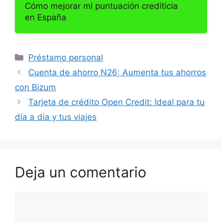
Cómo mejorar mi puntuación crediticia
en España
Categorías
Préstamo personal
Cuenta de ahorro N26: Aumenta tus ahorros
con Bizum
Tarjeta de crédito Open Credit: Ideal para tu
día a día y tus viajes
Deja un comentario
Comentario