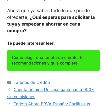
Ahora que ya sabes todo lo que puede
ofrecerte,
¿Qué esperas para solicitar la
tuya y empezar a ahorrar en cada
compra?
Te puede interesar leer:
Cómo elegir una tarjeta de crédito: 6
recomendaciones y guía completa
Categorías
Tarjetas de crédito
Cuenta nómina Unicaja: gana hasta 900 €
sin comisiones
Tarjeta Ahora BBVA España: Facilita tus